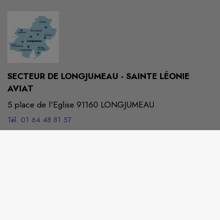
SECTEUR DE LONGJUMEAU - SAINTE LÉONIE
AVIAT
5 place de l'Eglise 91160 LONGJUMEAU
Tél. 01 64 48 81 57
secretaire@secteurleonieaviat.fr
M'Y RENDRE
www.secteurleonieaviat.fr