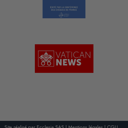
Site réalisé par
Ecclesia
SAS
|
Mentions légales
|
CGU