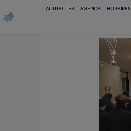
ACTUALITÉS
AGENDA
HORAIRES
Contenu
Menu
Recherche
Pied de page