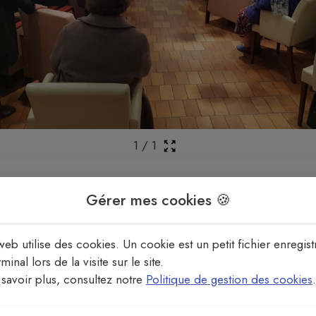
1
/
1
🚧 Travaux en cours : prière de patienter !
Gérer mes cookies 🍪
web utilise des cookies. Un cookie est un petit fichier enregist
en EHPADs et résidences s'apprêtent, cette page leur e
minal lors de la visite sur le site.
savoir plus, consultez notre
Politique de gestion des cookies
.