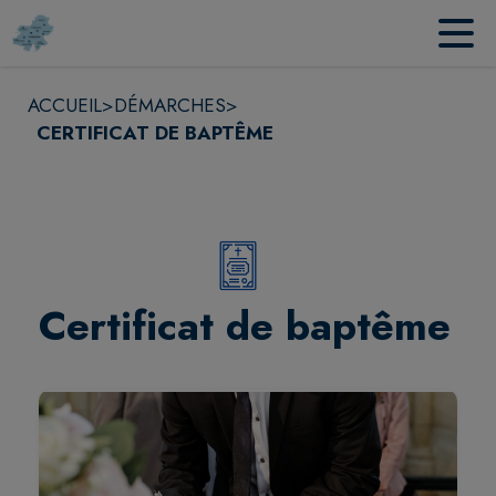
Contenu
Menu
Recherche
Pied de page
ACCUEIL
>
DÉMARCHES
>
CERTIFICAT DE BAPTÊME
Certificat de baptême